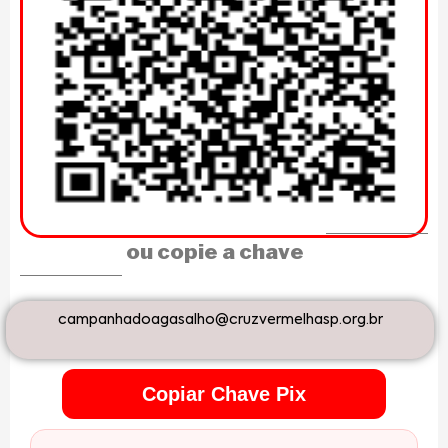
ou copie a chave
campanhadoagasalho@cruzvermelhasp.org.br
Copiar Chave Pix